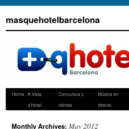
masquehotelbarcelona
Home
A Vista
Concursos y
Música en
d’Hotel
ofertas
directo
May 2012
Monthly Archives: