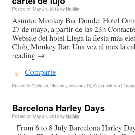
cartel de lujo
Posted on
May 24, 2012
by
Natàlia
Asunto: Monkey Bar Donde: Hotel O
27 de mayo, a partir de las 23h Contact
Website del hotel Llega la fiesta más el
Club, Monkey Bar. Una vez al mes la c
reading
→
Comparte
Posted in
Cócteles
,
Fiestas y sesiones Dj
,
Ocio nocturno
|
Tagg
Barcelona Harley Days
Posted on
May 24, 2012
by
Natàlia
From 6 to 8 July Barcelona Harley Days 