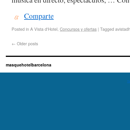
Comparte
Posted in
A Vista d'Hotel,
Concursos y ofertas
|
Tagged
avistadh
←
Older posts
masquehotelbarcelona
Th