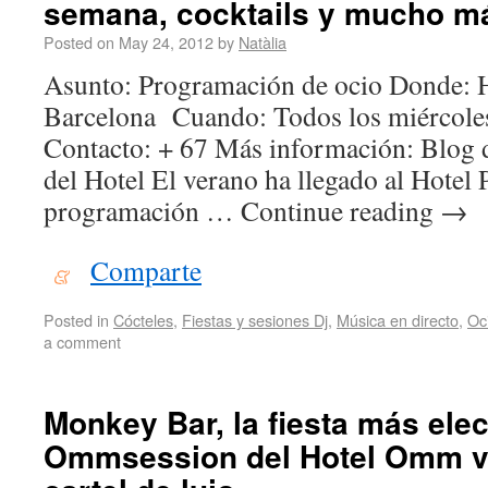
semana, cocktails y mucho m
Posted on
May 24, 2012
by
Natàlia
Asunto: Programación de ocio Donde: H
Barcelona Cuando: Todos los miércoles,
Contacto: + 67 Más información: Blog 
del Hotel El verano ha llegado al Hotel 
programación … Continue reading
→
Comparte
Posted in
Cócteles
,
Fiestas y sesiones Dj
,
Música en directo
,
Oc
a comment
Monkey Bar, la fiesta más elec
Ommsession del Hotel Omm v