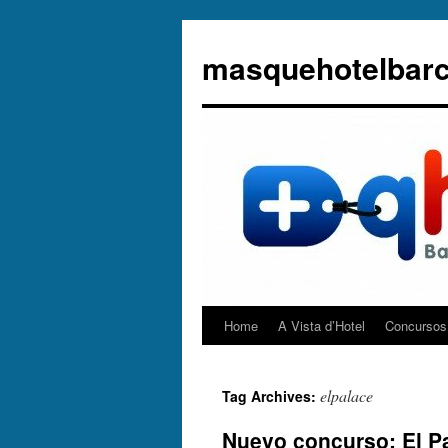
masquehotelbarc
Home
A Vista d’Hotel
Concursos 
elpalace
Tag Archives:
Nuevo concurso: El Pa