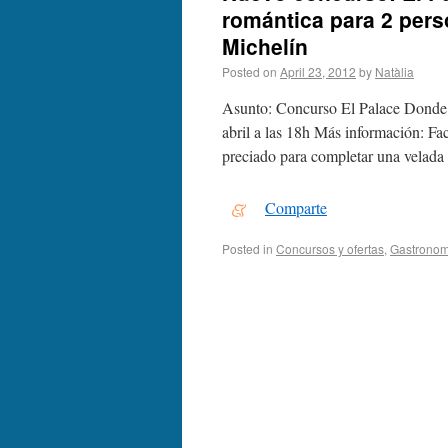
romántica para 2 perso
Michelín
Posted on
April 23, 2012
by
Natàlia
Asunto: Concurso El Palace Donde:
abril a las 18h Más información: Fac
preciado para completar una vela
Comparte
Posted in
Concursos y ofertas
,
Gastronom