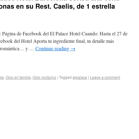
nas en su Rest. Caelis, de 1 estrella
 Página de Facebook del El Palace Hotel Cuando: Hasta el 27 de
ebook del Hotel Aporta tu ingrediente final, tu detalle más
da romántica… y …
Continue reading
→
ia
,
Ocio en familia
,
Ocio nocturno
|
Tagged
elpalace
|
Leave a comment