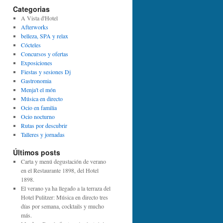
Categorias
A Vista d'Hotel
Afterworks
belleza, SPA y relax
Cócteles
Concursos y ofertas
Exposiciones
Fiestas y sesiones Dj
Gastronomia
Menja't el món
Música en directo
Ocio en familia
Ocio nocturno
Rutas por descubrir
Talleres y jornadas
Últimos posts
Carta y menú degustación de verano
en el Restaurante 1898, del Hotel
1898.
El verano ya ha llegado a la terraza del
Hotel Pulitzer: Música en directo tres
días por semana, cocktails y mucho
más.