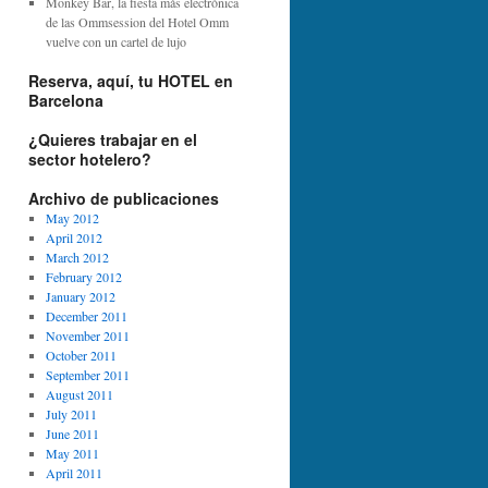
Monkey Bar, la fiesta más electrónica
de las Ommsession del Hotel Omm
vuelve con un cartel de lujo
Reserva, aquí, tu HOTEL en
Barcelona
¿Quieres trabajar en el
sector hotelero?
Archivo de publicaciones
May 2012
April 2012
March 2012
February 2012
January 2012
December 2011
November 2011
October 2011
September 2011
August 2011
July 2011
June 2011
May 2011
April 2011