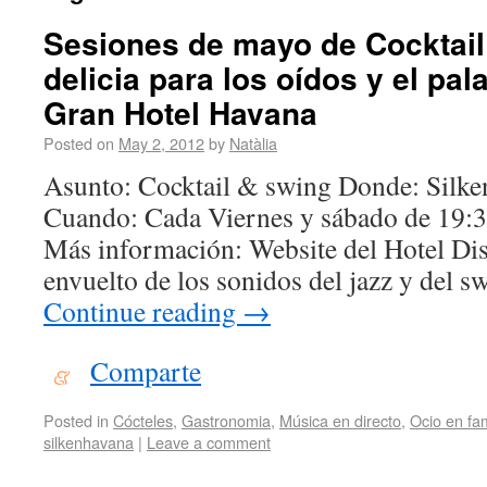
Sesiones de mayo de Cocktail
delicia para los oídos y el pal
Gran Hotel Havana
Posted on
May 2, 2012
by
Natàlia
Asunto: Cocktail & swing Donde: Silke
Cuando: Cada Viernes y sábado de 19:3
Más información: Website del Hotel Dis
envuelto de los sonidos del jazz y del
Continue reading
→
Comparte
Posted in
Cócteles
,
Gastronomia
,
Música en directo
,
Ocio en fam
silkenhavana
|
Leave a comment