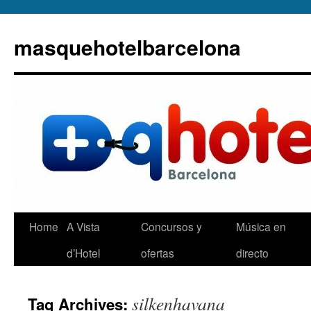
masquehotelbarcelona
Home
A Vista
Concursos y
Música en
d’Hotel
ofertas
directo
silkenhavana
Tag Archives: