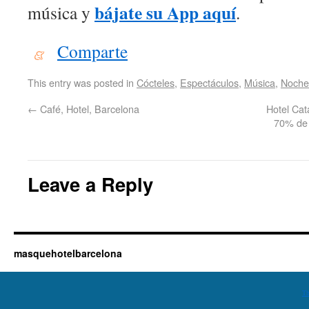
bájate su App aquí
música y
.
Comparte
This entry was posted in
Cócteles
,
Espectáculos
,
Música
,
Noche
←
Café, Hotel, Barcelona
Hotel Cat
70% de 
Leave a Reply
masquehotelbarcelona
Th