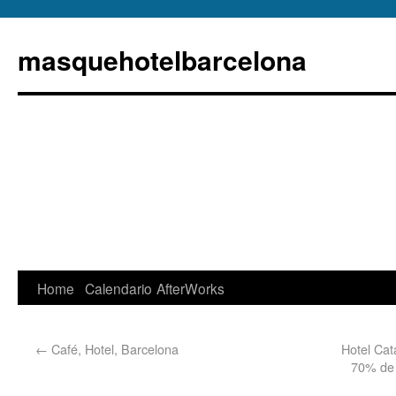
masquehotelbarcelona
Home
Calendario
AfterWorks
←
Café, Hotel, Barcelona
Hotel Cat
70% de 